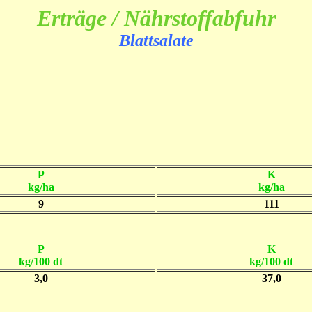
Erträge / Nährstoffabfuhr
Blattsalate
P
K
kg/ha
kg/ha
9
111
P
K
kg/100 dt
kg/100 dt
3,0
37,0