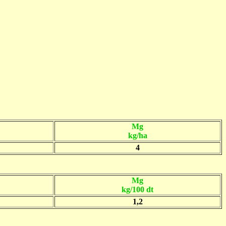
Mg
kg/ha
4
Mg
kg/100 dt
1,2