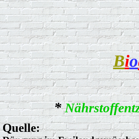
B
i
o
*
Nährstoffent
Quelle: